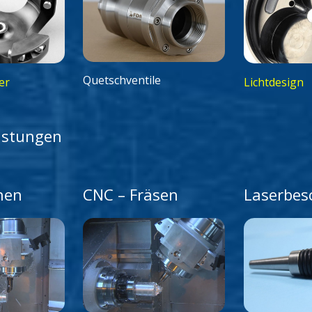
Quetschventile
Lichtdesign
er
eistungen
hen
CNC – Fräsen
Laserbes