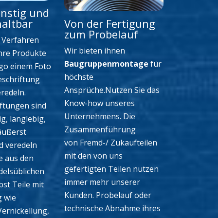
nstig und
Von der Fertigung
haltbar
zum Probelauf
 Verfahren
Wir bieten ihnen
hre Produkte
Baugruppenmontage
für
go einem Foto
höchste
eschriftung
Ansprüche.Nutzen Sie das
eredeln.
Know-how unseres
ftungen sind
Unternehmens. Die
g, langlebig,
Zusammenführung
äußerst
von Fremd-/ Zukaufteilen
d veredeln
mit den von uns
e aus den
gefertigten Teilen nutzen
delsüblichen
immer mehr unserer
bst Teile mit
Kunden. Probelauf oder
g wie
technische Abnahme ihres
Vernickellung,