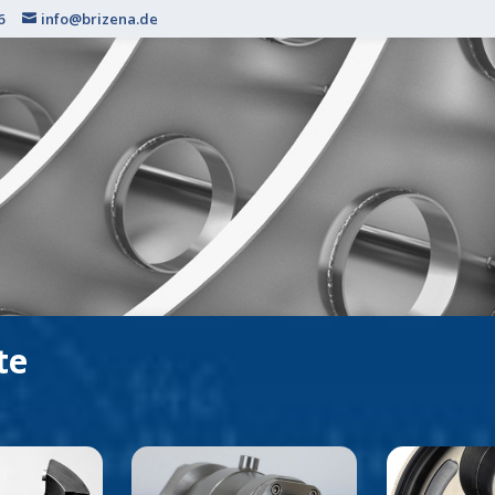
6
info@brizena.de
te