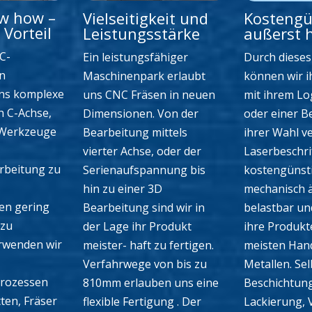
ow how –
Vielseitigkeit und
Kostengü
Vorteil
Leistungsstärke
außerst 
C-
Ein leistungsfähiger
Durch dieses
n
Maschinenpark erlaubt
können wir i
ns komplexe
uns CNC Fräsen in neuen
mit ihrem Lo
h C-Achse,
Dimensionen. Von der
oder einer B
 Werkzeuge
Bearbeitung mittels
ihrer Wahl v
vierter Achse, oder der
Laserbeschri
rbeitung zu
Serienaufspannung bis
kostengünsti
hin zu einer 3D
mechanisch 
en gering
Bearbeitung sind wir in
belastbar un
 zu
der Lage ihr Produkt
ihre Produkt
erwenden wir
meister- haft zu fertigen.
meisten Han
Verfahrwege von bis zu
Metallen. Sel
rozessen
810mm erlauben uns eine
Beschichtun
ten, Fräser
flexible Fertigung . Der
Lackierung, 