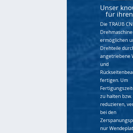
Unser kn
für ihren 
Die TRAUB CN
Drehmaschine
ermöglichen u
Drehteile durc
angetriebene
und
Rückseitenbea
fertigen. Um
Fertigungszeit
zu halten bzw.
reduzieren, v
bei den
Zerspanungsp
nur Wendeplat