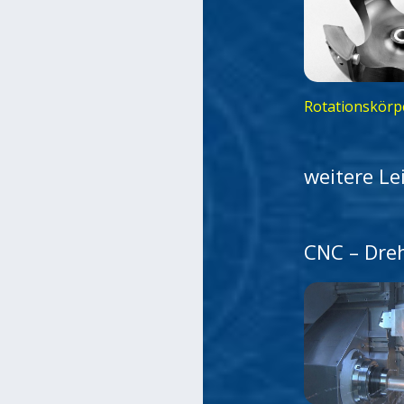
Rotationskörp
weitere L
CNC – Dre